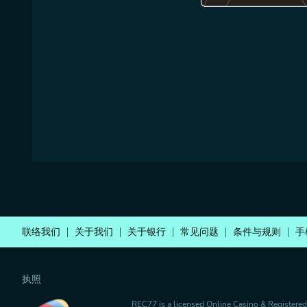
联络我们
关于我们
关于银行
常见问题
条件与规则
手
执照
REC77 is a licensed Online Casino & Registere