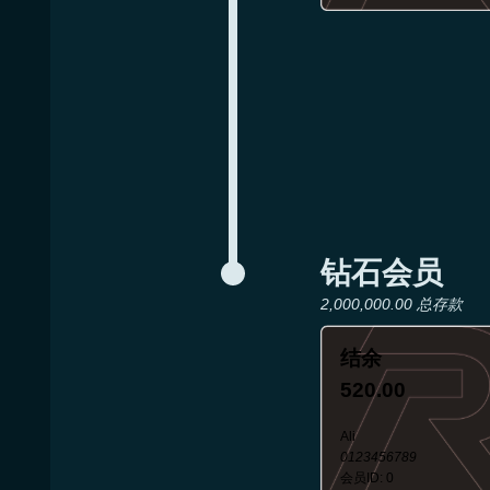
钻石会员
2,000,000.00 总存款
结余
520.00
Ali
0123456789
会员ID: 0